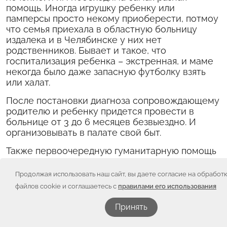
помощь. Иногда игрушку ребенку или
памперсы просто некому приоберести, потмоу
что семья приехала в областную больницу
издалека и в Челябинске у них нет
родственников. Бывает и такое, что
госпитализация ребенка – экстренная, и маме
некогда было даже запасную футболку взять
или халат.
После постановки диагноза сопровождающему
родителю и ребенку придется провести в
больнице от 3 до 6 месяцев безвыездно. И
организовывать в палате свой быт.
Также первоочередную гуманитарную помощь
мы оказываем многодетным семьям и тем, кто
нуждается в помощи в силу сложных
Продолжая использовать наш сайт, вы даете согласие на обработ
жизненных обстоятельств. У нас есть
файлов cookie и соглашаетесь с
правилами его использования
подопечная семья с 7 детьми, есть семья с 5
детьми и много подопечных семей, где трое и
Принять
четверо детей. Пачка памперсов, влажных
салфеток и игрушки для малыша – это уже