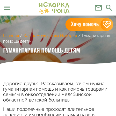
menu
mail_outline
search
Главная
/
Как помочь детям Искорки
/
Гуманитарная
помощь детям
ГУМАНИТАРНАЯ ПОМОЩЬ ДЕТЯМ
Дорогие друзья! Рассказываем, зачем нужна
гуманитарная помощь и как помочь товарами
семьям в онкоотделении Челябинской
областной детской больницы.
Наши подопечные проходят длительное
лечение, и им необходима самая разная