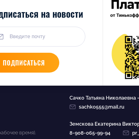
дписаться на новости
Сачко Татьяна Николаевна
sachko555@mail.ru
Земскова Екатерина Викто
рабочее время).
8-908-065-99-94
pr