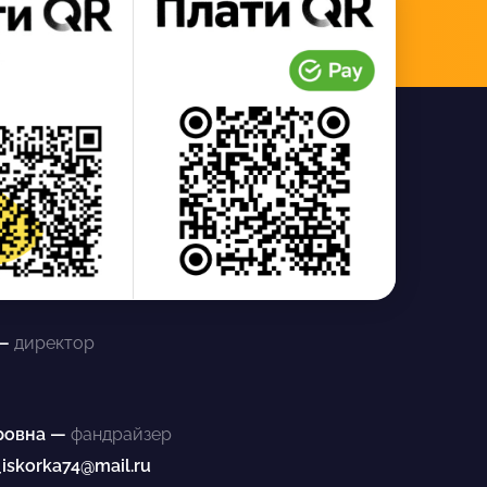
 —
директор
ровна —
фандрайзер
_iskorka74@mail.ru