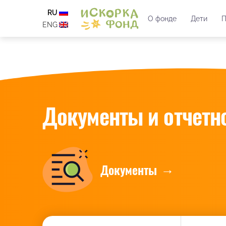
RU
О фонде
Дети
П
ENG
Документы и отчетн
Документы